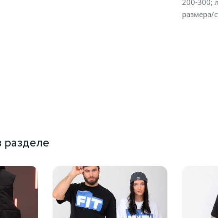
200-300; 
размера/
 разделе