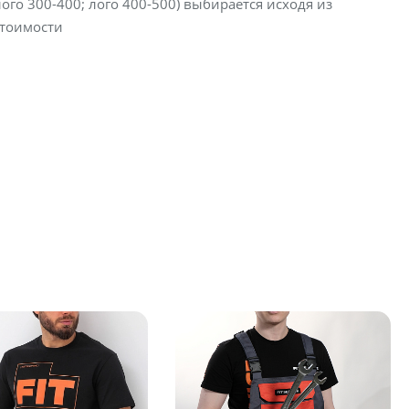
лого 300-400; лого 400-500) выбирается исходя из
стоимости