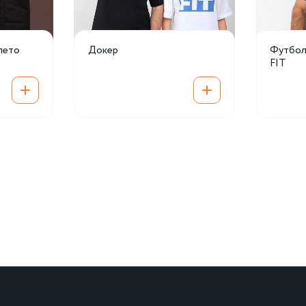
лето
Докер
Футболк
FIT