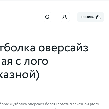
КОРЗИНА
тболка оверсайз
ая с лого
казной)
бора: Футболка оверсайз белая+логотип заказной (лого